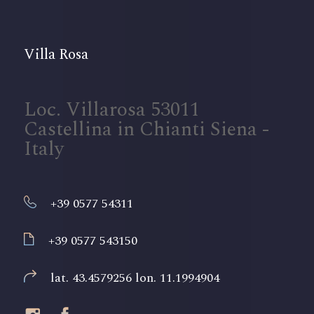
Villa Rosa
Loc. Villarosa 53011
Castellina in Chianti Siena -
Italy
+39 0577 54311
+39 0577 543150
lat. 43.4579256 lon. 11.1994904