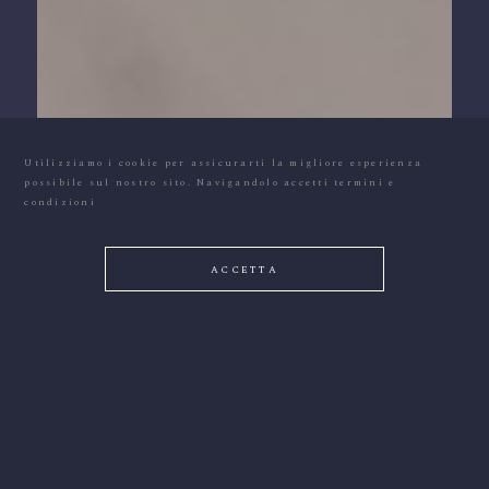
Utilizziamo i cookie per assicurarti la migliore esperienza
possibile sul nostro sito. Navigandolo accetti
termini e
condizioni
ACCETTA